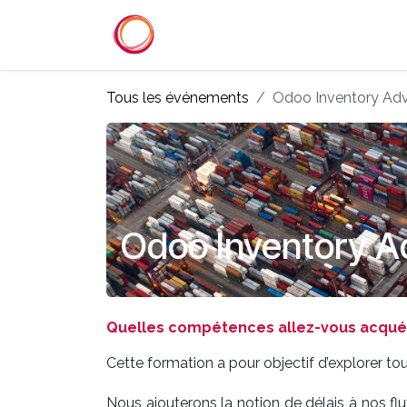
Se rendre au contenu
Accueil
Services
Référenc
Tous les événements
Odoo Inventory Ad
Odoo Inventory 
Quelles compétences allez-vous acquéri
Cette formation a pour objectif d’explorer to
Nous ajouterons la notion de délais à nos fl