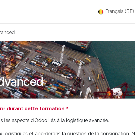
es
Jobs
À propos
Blog
Événements
Français (BE)
vanced
Advanced
r durant cette formation ?
us les aspects d’Odoo liés à la logistique avancée.
ux logistiques et aborderons la question de la consignation. 