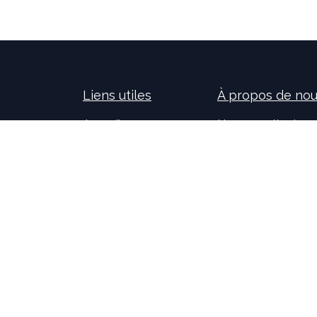
Liens utiles
À propos de no
Accueil
Nos consultants so
À propos de nous
nouvelles technolog
Idealis Solutions
la création et le 
Idealis Academy
pour les entreprises
Nous rejoindre
l'évolution des pro
Become a partner
sur l'activité de no
motivants et passi