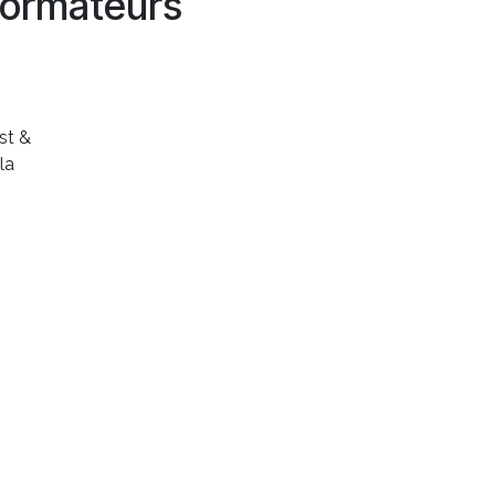
ormateurs
st &
la