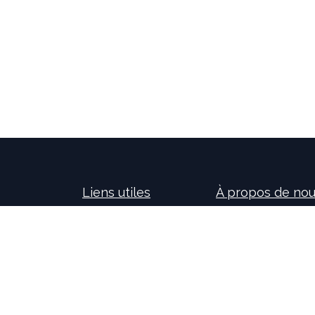
Liens utiles
À propos de no
Accueil
Nos consultants so
À propos de nous
nouvelles technolog
Idealis Solutions
la création et le 
Idealis Academy
pour les entreprises
Nous rejoindre
l'évolution des pro
Become a partner
sur l'activité de no