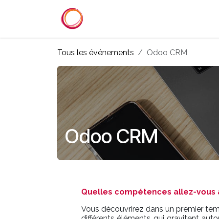
Se rendre au contenu
Accueil
Services
Référenc
Tous les événements
Odoo CRM
Odoo CRM
Quelles compétences allez-vous a
Vous découvrirez dans un premier temp
différents éléments qui gravitent aut