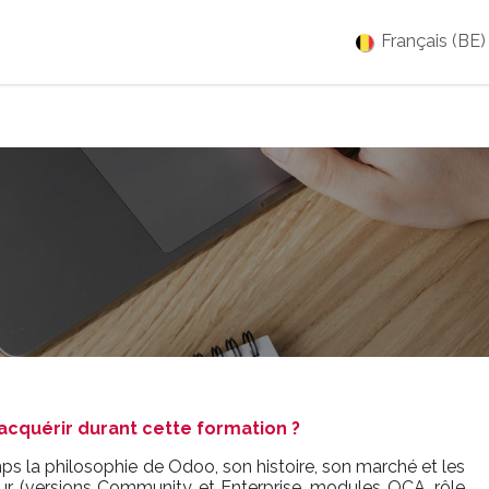
es
Jobs
À propos
Blog
Événements
Français (BE)
cquérir durant cette formation ?
s la philosophie de Odoo, son histoire, son marché et les
our (versions Community et Enterprise, modules OCA, rôle