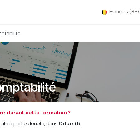
es
Jobs
À propos
Blog
Événements
Français (BE)
ptabilité
omptabilité
r durant cette formation ?
ale à partie double, dans
Odoo 16
.