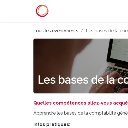
Se rendre au contenu
Accueil
Services
Référenc
Tous les événements
Les bases de la com
Les bases de la c
Quelles compétences allez-vous acquéri
Apprendre les bases de la comptabilité génér
Infos pratiques: