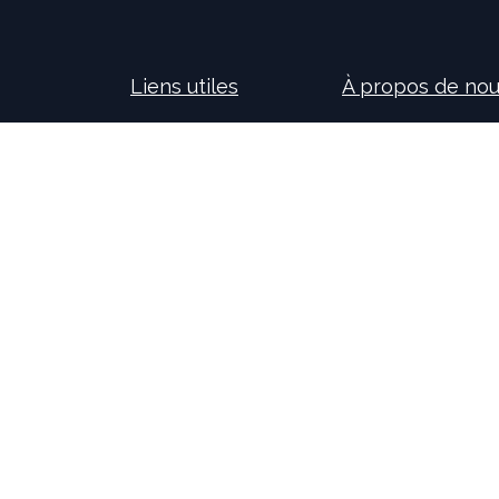
Liens utiles
À propos de no
Accueil
Nos consultants so
À propos de nous
nouvelles technolog
Idealis Solutions
la création et le 
Idealis Academy
pour les entreprises
Nous rejoindre
l'évolution des pro
Become a partner
sur l'activité de no
motivants et passi
Copyright © Idealis Group -
Legal Page