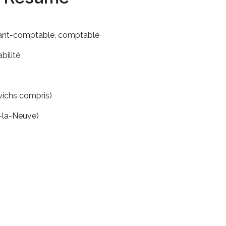
istant-comptable, comptable
ilité
wichs compris)
n-la-Neuve)