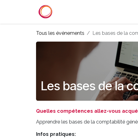
Se rendre au contenu
Accueil
Services
Référenc
Tous les événements
Les bases de la com
Les bases de la c
Quelles compétences allez-vous acquéri
Apprendre les bases de la comptabilité gén
Infos pratiques: