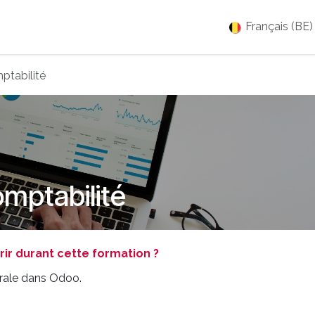
es
Jobs
À propos
Blog
Événements
Français (BE)
ptabilité
omptabilité
r durant cette formation ?
érale dans Odoo.