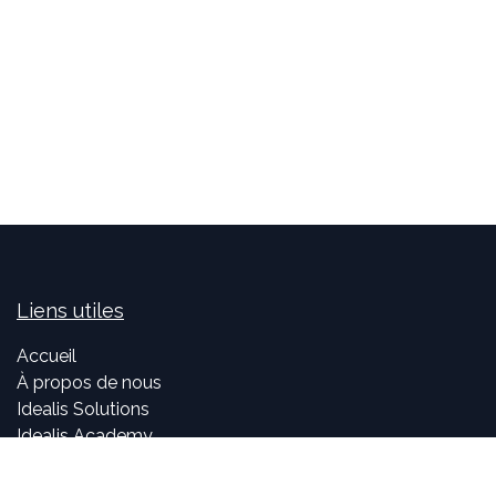
Liens utiles
Accueil
À propos de nous
Idealis Solutions
Idealis Academy
Nous rejoindre
Become a partner