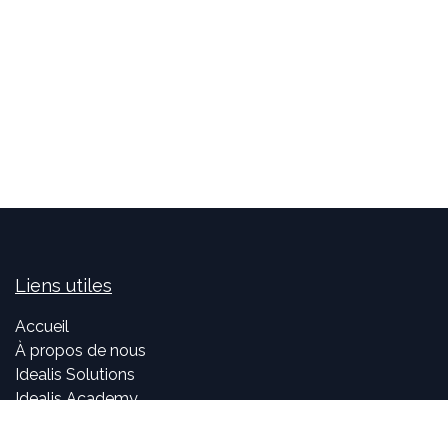
Liens utiles
Accueil
À propos de nous
Idealis Solutions
Idealis Academy
Nous rejoindre
Become a partner