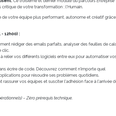
lisent.
Ce troisième et dernier module du parcours
Entreprise
s critique de votre transformation : l'Humain.
 votre équipe plus performant, autonome et créatif grâce
 12h00) :
ent rédiger des emails parfaits, analyser des feuilles de cal
clic.
à relier vos différents logiciels entre eux pour automatiser vo
 sans écrire de code. Découvrez comment n'importe quel
plications pour résoudre ses problèmes quotidiens.
rassurer vos équipes et susciter l'adhésion face à l'arrivée d
érationnels) – Zéro prérequis technique.