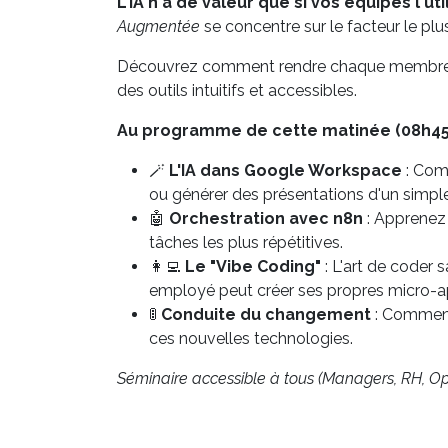
L'IA n'a de valeur que si vos équipes l'uti
Augmentée
se concentre sur le facteur le plu
Découvrez comment rendre chaque membre de
des outils intuitifs et accessibles.
Au programme de cette matinée (08h45 -
🪄
L'IA dans Google Workspace
: Comm
ou générer des présentations d'un simple 
🤖
Orchestration avec n8n
: Apprenez 
tâches les plus répétitives.
👩‍💻
Le "Vibe Coding"
: L'art de coder
employé peut créer ses propres micro-ap
🚦
Conduite du changement
: Comment 
ces nouvelles technologies.
Séminaire accessible à tous (Managers, RH, Op