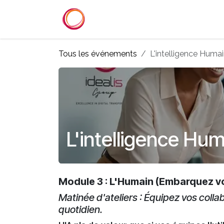
Se rendre au contenu
Accueil
Services
Référenc
Tous les événements
L'intelligence Huma
L'intelligence Hu
Module 3 : L'Humain (Embarquez vo
Matinée d'ateliers : Équipez vos colla
quotidien.