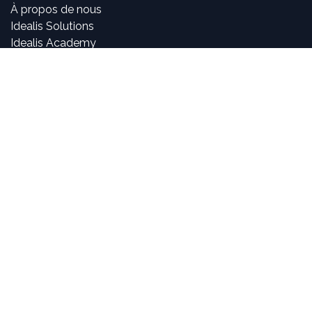
À propos de nous
Idealis Solutions
Idealis Academy
Nous rejoindre
Become a partner
À propos de nous
Nos consultants sont passionnés par le numérique et les
nouvelles technologies, mais surtout par leur utilisation
dans la création et le développement d'applications
innovantes pour les entreprises. Pouvoir participer à la
vie et à l'évolution des projets et voir l'impact positif que
nous avons sur l'activité de nos clients sont, pour nous,
des objectifs motivants et passionnants.