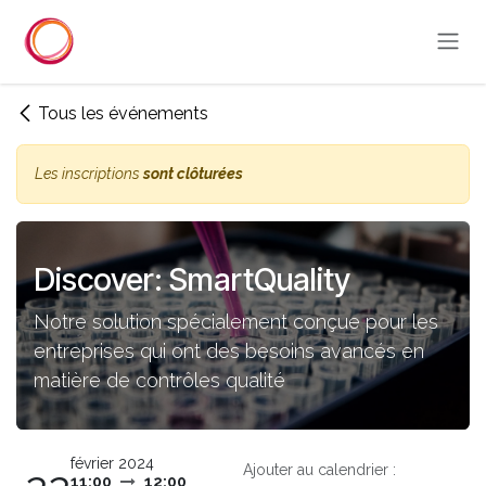
Se rendre au contenu
Tous les événements
Les inscriptions
sont clôturées
Discover: SmartQuality
Notre solution spécialement conçue pour les
entreprises qui ont des besoins avancés en
matière de contrôles qualité
février 2024
Ajouter au calendrier :
11:00
12:00