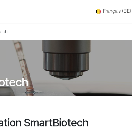
es
Jobs
À propos
Blog
Événements
Français (BE)
tech
iotech
tion SmartBiotech