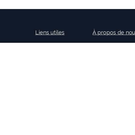
Liens utiles
À propos de no
Accueil
Nos consultants so
À propos de nous
nouvelles technolog
Idealis Solutions
la création et le 
Idealis Academy
pour les entreprises
Nous rejoindre
l'évolution des pro
Become a partner
sur l'activité de no
motivants et passi