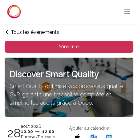
Se rendre au contenu
Tous les événements
S'inscrire
Discover Smart Quality
Smart Quality optimise vos processus qualité
GxP, garantit une traçabilité complète et
simplifie les audits grâce à Odoo.
août 2026
Ajouter au calendrier :
28
10:00
12:00
Europe/Brussels