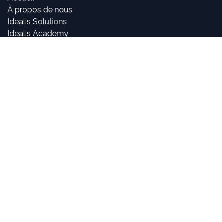
À propos de nous
Idealis Solutions
Idealis Academy
Nous rejoindre
Become a partner
À propos de nous
Nos consultants sont passionnés par le numérique et les
nouvelles technologies, mais surtout par leur utilisation
dans la création et le développement d'applications
innovantes pour les entreprises. Pouvoir participer à la
vie et à l'évolution des projets et voir l'impact positif que
nous avons sur l'activité de nos clients sont, pour nous,
des objectifs motivants et passionnants.