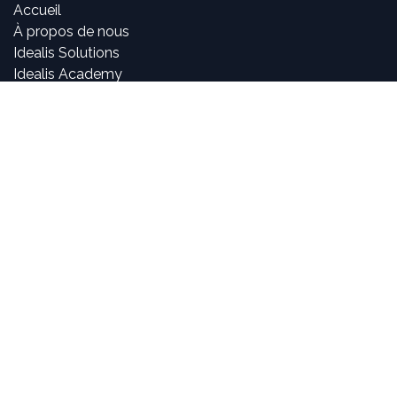
Accueil
À propos de nous
Idealis Solutions
Idealis Academy
Nous rejoindre
Become a partner
À propos de nous
Nos consultants sont passionnés par le numérique et les
nouvelles technologies, mais surtout par leur utilisation
dans la création et le développement d'applications
innovantes pour les entreprises. Pouvoir participer à la
vie et à l'évolution des projets et voir l'impact positif que
nous avons sur l'activité de nos clients sont, pour nous,
des objectifs motivants et passionnants.