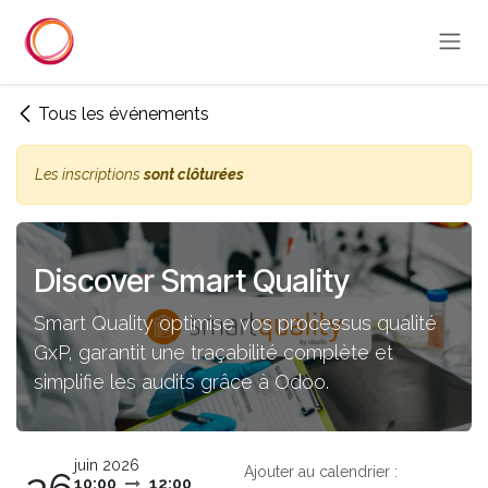
Se rendre au contenu
Tous les événements
Les inscriptions
sont clôturées
Discover Smart Quality
Smart Quality optimise vos processus qualité
GxP, garantit une traçabilité complète et
simplifie les audits grâce à Odoo.
juin 2026
Ajouter au calendrier :
10:00
12:00