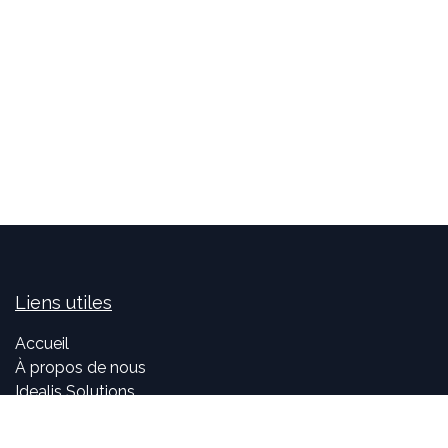
Liens utiles
Accueil
À propos de nous
Idealis Solutions
Idealis Academy
Nous rejoindre