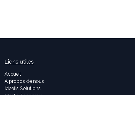
Liens utiles
Accueil
À propos de nous
Idealis Solutions
Idealis Academy
Nous rejoindre
Become a partner