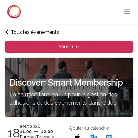
Se rendre au contenu
Tous les événements
S'inscrire
Discover: Smart Membership
La solution tout-en-un pour la gestion des
adhésions et des événements dans Odoo
août 2026
Ajouter au calendrier :
18
11:00
12:00
Europe/Brussels