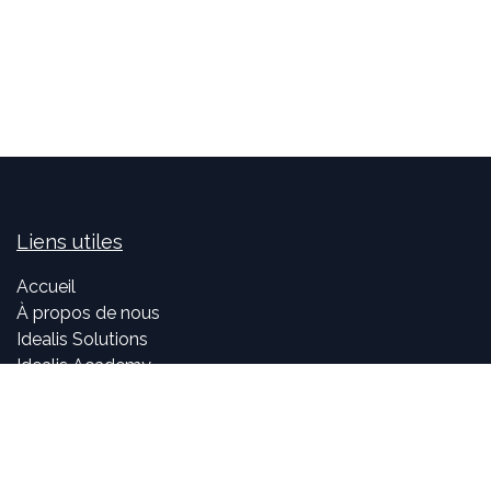
Liens utiles
Accueil
À propos de nous
Idealis Solutions
Idealis Academy
Nous rejoindre
Become a partner