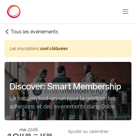
Se rendre au contenu
Tous les événements
Les inscriptions
sont clôturées
Discover: Smart Membership
La solution tout-en-un pour la gestion des
adhésions et des événements dans Odoo
mai 2026
Ajouter au calendrier :
11:00
12:00