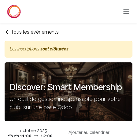
Se rendre au contenu
Tous les événements
Les inscriptions
sont clôturées
Discover: Smart Membership
Un outil de gestion indispensable pour votre
club, sur une base Odoo
octobre 2025
Ajouter au calendrier :
11:00
12:00