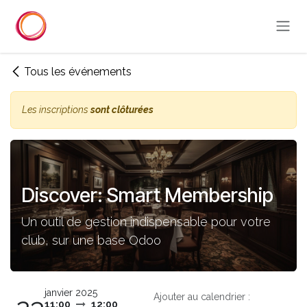
Se rendre au contenu
Tous les événements
Les inscriptions
sont clôturées
Discover: Smart Membership
Un outil de gestion indispensable pour votre
club, sur une base Odoo
janvier 2025
Ajouter au calendrier :
11:00
12:00