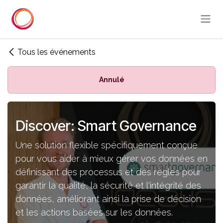
Se rendre au contenu
Tous les événements
Annulé
Discover: Smart Governance
Une solution flexible spécifiquement conçue
pour vous aider à mieux gérer vos données en
définissant des processus et des règles pour
garantir la qualité, la sécurité et l'intégrité des
données, améliorant ainsi la prise de décision
et les actions basées sur les données.