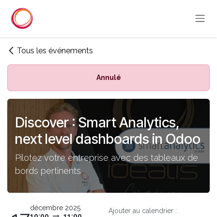
Se rendre au contenu
Tous les événements
Annulé
Discover : Smart Analytics,
next level dashboards in Odoo
Pilotez votre entreprise avec des tableaux de
bords pertinents
décembre 2025
Ajouter au calendrier :
10:00
11:00