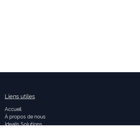
Liens utiles
Accueil
À propos de nous
Idealis Solutions
Idealis Academy
Nous rejoindre