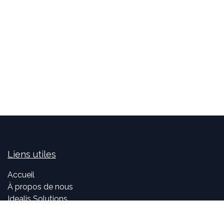
Liens utiles
Accueil
À propos de nous
Idealis Solutions
Idealis Academy
Nous rejoindre