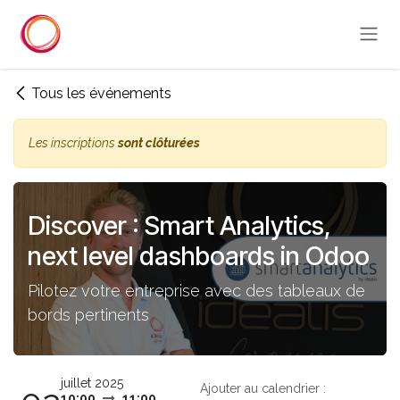
Se rendre au contenu
Tous les événements
Les inscriptions
sont clôturées
Discover : Smart Analytics,
next level dashboards in Odoo
Pilotez votre entreprise avec des tableaux de
bords pertinents
juillet 2025
Ajouter au calendrier :
10:00
11:00