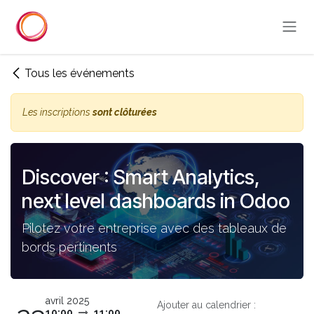
Se rendre au contenu
Tous les événements
Les inscriptions
sont clôturées
Discover : Smart Analytics,
next level dashboards in Odoo
Pilotez votre entreprise avec des tableaux de
bords pertinents
avril 2025
Ajouter au calendrier :
10:00
11:00