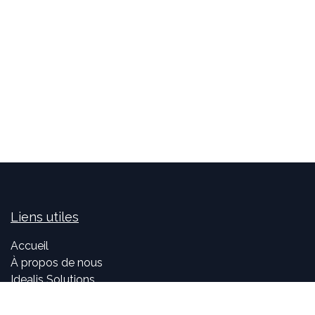
Liens utiles
Accueil
À propos de nous
Idealis Solutions
Idealis Academy
Nous rejoindre