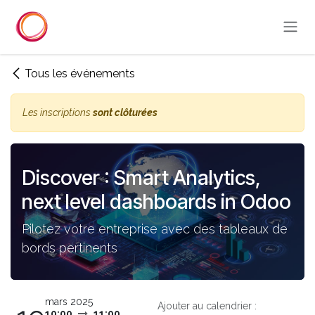
Se rendre au contenu
Tous les événements
Les inscriptions
sont clôturées
Discover : Smart Analytics,
next level dashboards in Odoo
Pilotez votre entreprise avec des tableaux de
bords pertinents
mars 2025
Ajouter au calendrier :
10:00
11:00