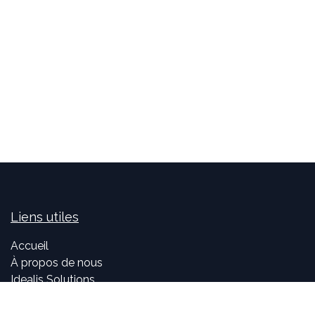
Liens utiles
Accueil
À propos de nous
Idealis Solutions
Idealis Academy
Nous rejoindre