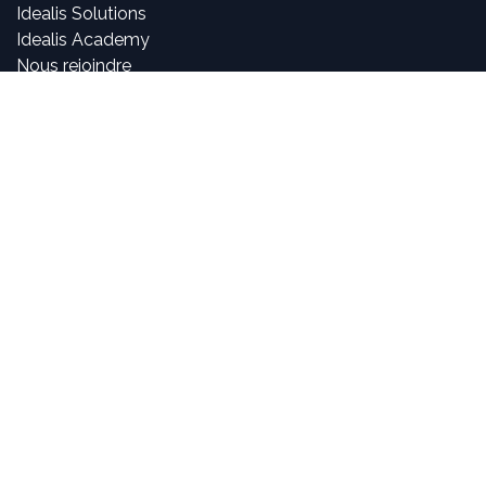
Idealis Solutions
Idealis Academy
Nous rejoindre
Become a partner
À propos de nous
Nos consultants sont passionnés par le numérique et les
nouvelles technologies, mais surtout par leur utilisation
dans la création et le développement d'applications
innovantes pour les entreprises. Pouvoir participer à la
vie et à l'évolution des projets et voir l'impact positif que
nous avons sur l'activité de nos clients sont, pour nous,
des objectifs motivants et passionnants.