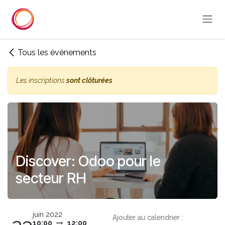
Se rendre au contenu
Tous les événements
Les inscriptions
sont clôturées
Discover: Odoo pour le
secteur RH
juin 2022
Ajouter au calendrier :
10:00
12:00