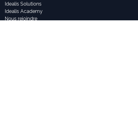
Idealis Solutions
Idealis Academy
Nous rejoindre
Become a partner
À propos de nous
Nos consultants sont passionnés par le numérique et les
nouvelles technologies, mais surtout par leur utilisation
dans la création et le développement d'applications
innovantes pour les entreprises. Pouvoir participer à la
vie et à l'évolution des projets et voir l'impact positif que
nous avons sur l'activité de nos clients sont, pour nous,
des objectifs motivants et passionnants.