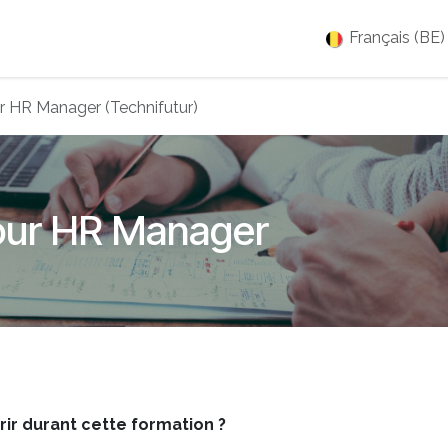
es
Jobs
À propos
Blog
Événements
Français (BE)
r HR Manager (Technifutur)
our HR Manager
r durant cette formation ?