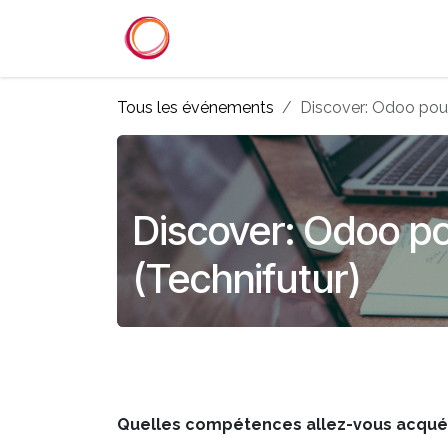
Se rendre au contenu
Accueil
Services
Référenc
Tous les événements
Discover: Odoo pou
Discover: Odoo p
(Technifutur)
Quelles compétences allez-vous acquéri