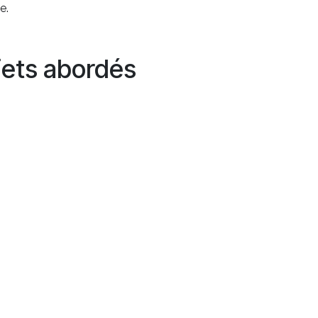
e.
jets abordés