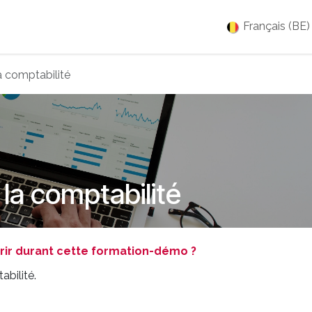
es
Jobs
À propos
Blog
Événements
Français (BE)
a comptabilité
la comptabilité
ir durant cette formation-démo ?
bilité.