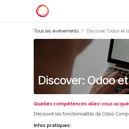
Se rendre au contenu
Accueil
Services
Référenc
Tous les événements
Discover: Odoo et l
Discover: Odoo et 
Quelles compétences allez-vous acquér
Découvrir les fonctionnalités de Odoo Compta
Infos pratiques: