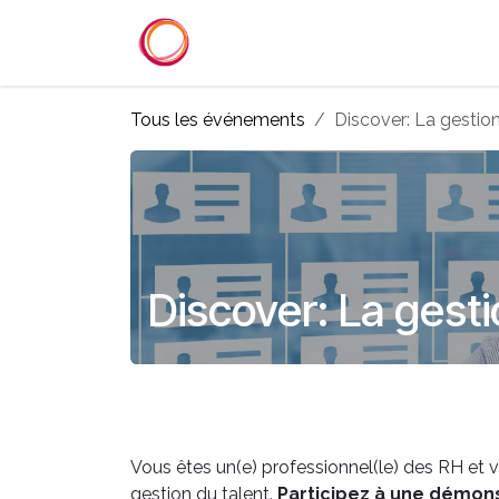
Se rendre au contenu
Accueil
Services
Référenc
Tous les événements
Discover: La gestio
Discover: La gesti
Vous êtes un(e) professionnel(le) des RH et v
gestion du talent.
Participez à une démons