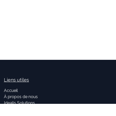
Liens utiles
Accueil
À propos de nous
Idealis Solutions
Idealis Academy
Nous rejoindre