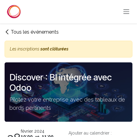
Se rendre au contenu
Tous les événements
Les inscriptions
sont clôturées
Discover : BI intégrée avec
Odoo
Pilotez votre entreprise avec des tableaux de
bords pertinents
février 2024
Ajouter au calendrier :
10:00
11:00