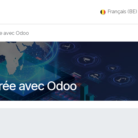
es
Jobs
À propos
Blog
Événements
Français (BE)
rée avec Odoo
égrée avec Odoo