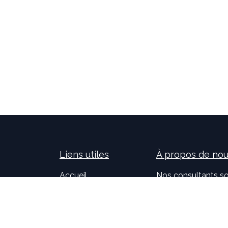
Liens utiles
À propos de no
Accueil
Nos consultants so
À propos de nous
nouvelles technolog
Idealis Solutions
la création et le 
Idealis Academy
pour les entreprises
Nous rejoindre
l'évolution des pro