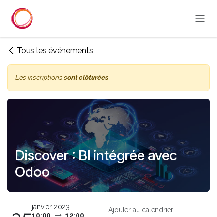
Se rendre au contenu
Tous les événements
Les inscriptions
sont clôturées
Discover : BI intégrée avec
Odoo
janvier 2023
Ajouter au calendrier :
10:00
12:00