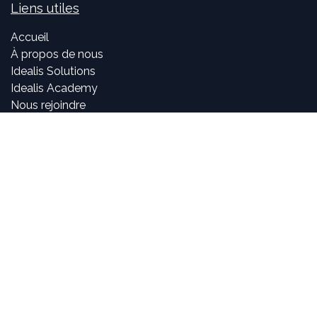
Liens utiles
Accueil
À propos de nous
Idealis Solutions
Idealis Academy
Nous rejoindre
Become a partner
À propos de nous
Nos consultants sont passionnés par le numérique et les
nouvelles technologies, mais surtout par leur utilisation
dans la création et le développement d'applications
innovantes pour les entreprises. Pouvoir participer à la
vie et à l'évolution des projets et voir l'impact positif que
nous avons sur l'activité de nos clients sont, pour nous,
des objectifs motivants et passionnants.