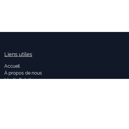
Liens utiles
Accueil
À propos de nous
Idealis Solutions
Idealis Academy
Nous rejoindre
Become a partner
À propos de nous