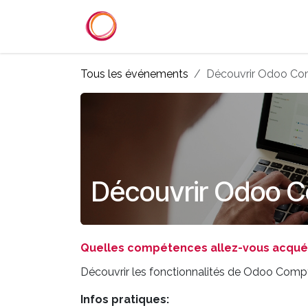
Se rendre au contenu
Accueil
Services
Référenc
Tous les événements
Découvrir Odoo Com
Découvrir Odoo C
Quelles compétences allez-vous acquér
Découvrir les fonctionnalités de Odoo Compta
Infos pratiques: