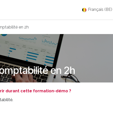
es
Jobs
À propos
Blog
Événements
Français (BE)
ptabilité en 2h
omptabilité en 2h
ir durant cette formation-démo ?
bilité.