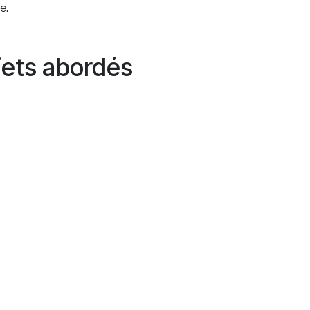
e.
jets abordés