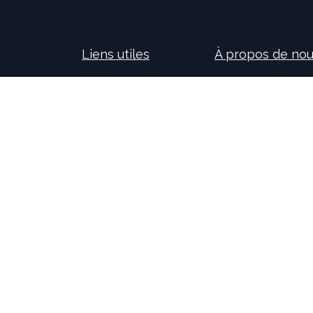
Liens utiles
À propos de no
Accueil
Nos consultants so
À propos de nous
nouvelles technolog
Idealis Solutions
la création et le 
Idealis Academy
pour les entreprises
Nous rejoindre
l'évolution des pro
Become a partner
sur l'activité de no
motivants et passi
Copyright © Idealis Group -
Legal Page