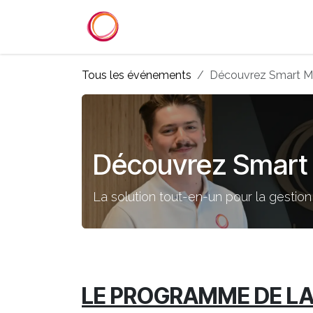
Se rendre au contenu
Accueil
Services
Référenc
Tous les événements
Découvrez Smart M
Découvrez Smart
La solution tout-en-un pour la gest
LE PROGRAMME DE L