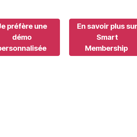
Je préfère une
En savoir plus su
démo
Smart
personnalisée
Membership