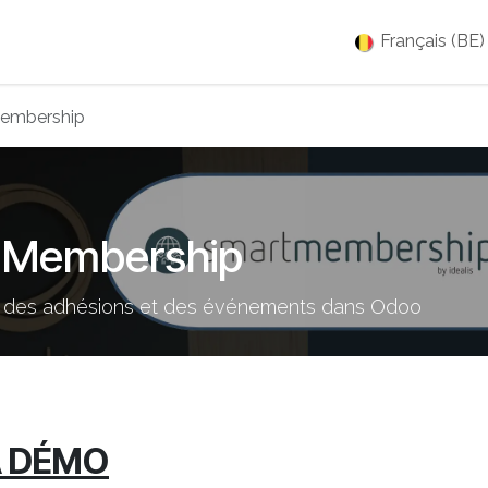
es
Jobs
À propos
Blog
Événements
Français (BE)
embership
 Membership
ion des adhésions et des événements dans Odoo
A DÉMO