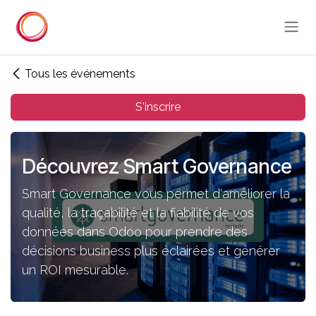
Se rendre au contenu
Tous les événements
S'inscrire
Découvrez Smart Governance
Smart Governance vous permet d'améliorer la
qualité, la traçabilité et la fiabilité de vos
données dans Odoo pour prendre des
décisions business plus éclairées et générer
un ROI mesurable.