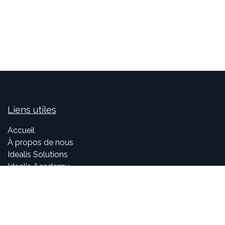
Liens utiles
Accueil
À propos de nous
Idealis Solutions
Idealis Academy
Nous rejoindre
Become a partner