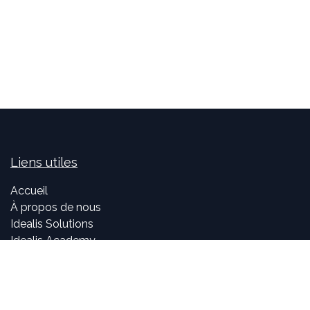
Liens utiles
Accueil
À propos de nous
Idealis Solutions
Idealis Academy
Nous rejoindre
Become a partner