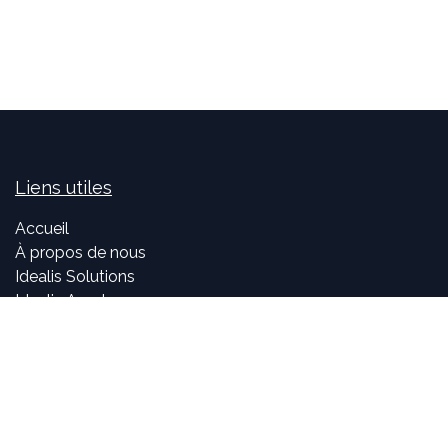
Liens utiles
Accueil
À propos de nous
Idealis Solutions
Idealis Academy
Nous rejoindre
Become a partner
À propos de nous