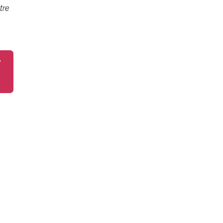
tre
r