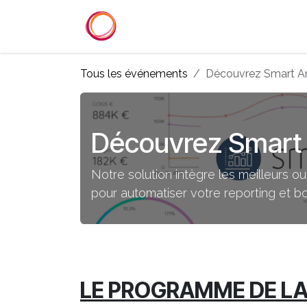
Se rendre au contenu
Accueil
Services
Référenc
Tous les événements
Découvrez Smart An
Découvrez Smart 
Notre solution intègre les meilleurs 
pour automatiser votre reporting et b
LE PROGRAMME DE L