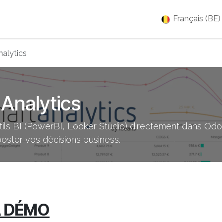
es
Jobs
À propos
Blog
Événements
Français (BE)
alytics
Analytics
outils BI (PowerBI, Looker Studio) directement dans Od
ooster vos décisions business.
A DÉMO