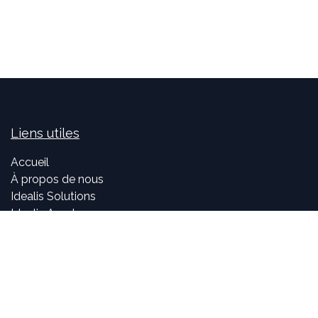
Liens utiles
Accueil
À propos de nous
Idealis Solutions
Idealis Academy
Nous rejoindre
Become a partner
À propos de nous