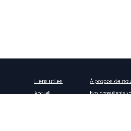
Liens utiles
À propos de no
Accueil
Nos consultants so
À propos de nous
nouvelles technolog
Idealis Solutions
la création et le 
Idealis Academy
pour les entreprises
Nous rejoindre
l'évolution des pro
Become a partner
sur l'activité de no