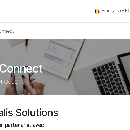
es
Jobs
À propos
Blog
Événements
Français (BE)
onnect
 Connect
et Odoo
alis Solutions
en partenariat avec