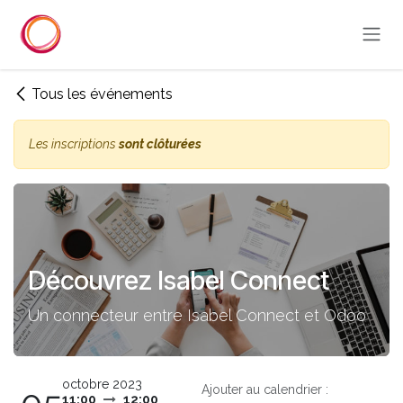
Se rendre au contenu
Tous les événements
Les inscriptions
sont clôturées
Découvrez Isabel Connect
Un connecteur entre Isabel Connect et Odoo
octobre 2023
Ajouter au calendrier :
11:00
12:00