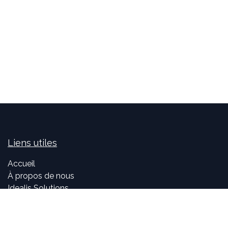
Liens utiles
Accueil
À propos de nous
Idealis Solutions
Idealis Academy
Nous rejoindre
Become a partner