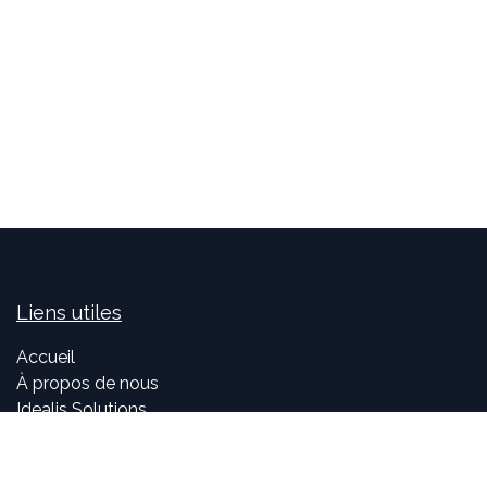
Liens utiles
Accueil
À propos de nous
Idealis Solutions
Idealis Academy
Nous rejoindre