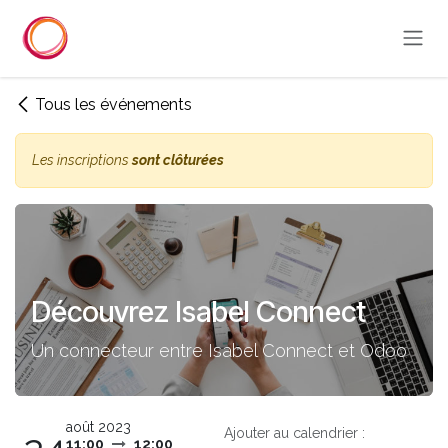
Se rendre au contenu
Tous les événements
Les inscriptions
sont clôturées
Découvrez Isabel Connect
Un connecteur entre Isabel Connect et Odoo
août 2023
Ajouter au calendrier :
11:00
12:00