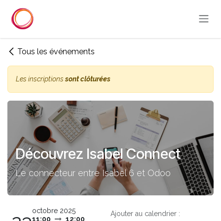
Se rendre au contenu
Tous les événements
Les inscriptions
sont clôturées
Découvrez Isabel Connect
Le connecteur entre Isabel 6 et Odoo
octobre 2025
Ajouter au calendrier :
11:00
12:00