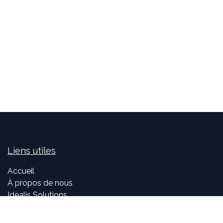
Liens utiles
Accueil
À propos de nous
Idealis Solutions
Idealis Academy
Nous rejoindre