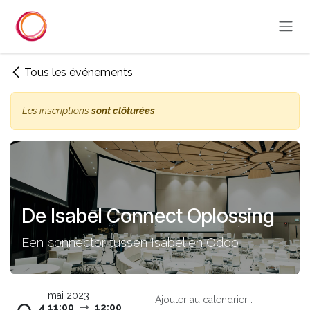
Se rendre au contenu
Tous les événements
Les inscriptions
sont clôturées
De Isabel Connect Oplossing
Een connector tussen Isabel en Odoo
mai 2023
Ajouter au calendrier :
11:00
12:00