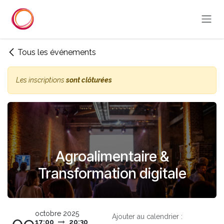
Se rendre au contenu
Tous les événements
Les inscriptions
sont clôturées
Agroalimentaire &
Transformation digitale
octobre 2025
Ajouter au calendrier :
17:00
20:30