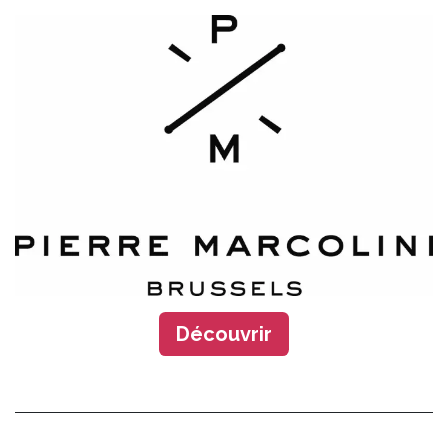
Découv​​​​rir