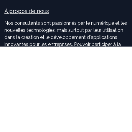
À propos de nous
Nos consultants sont passionnés par le numérique et les
nouvelles technologies, mais surtout par leur utilisation
dans la création et le développement d'applications
innovantes pour les entreprises. Pouvoir participer à la
vie et à l'évolution des projets et voir l'impact positif que
nous avons sur l'activité de nos clients sont, pour nous,
des objectifs motivants et passionnants.
Rejoignez-nous
Contactez-nous
sales
@
idealisconsulting.com