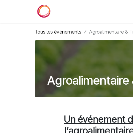
Se rendre au contenu
Accueil
Services
Référenc
Tous les événements
Agroalimentaire & T
Agroalimentaire 
Un événement dé
l’agroalimentai