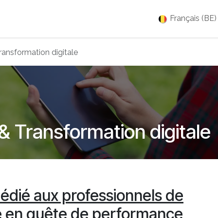
es
Jobs
À propos
Blog
Événements
Français (BE)
ransformation digitale
& Transformation digitale
dié aux professionnels de
re en quête de performance