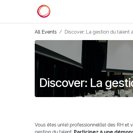
Skip to Content
Home
Services
Reference
All Events
Discover: La gestion du talent
Discover: La gesti
Vous êtes un(e) professionnel(le) des RH et v
gestion du talent.
Participez à une démons