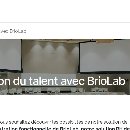
s
Jobs
About us
Blog
Event
 avec BrioLab
on du talent avec BrioLab
ous souhaitez découvrir les possibilités de notre solution de
tration fonctionnelle de BrioLab, notre solution RH de