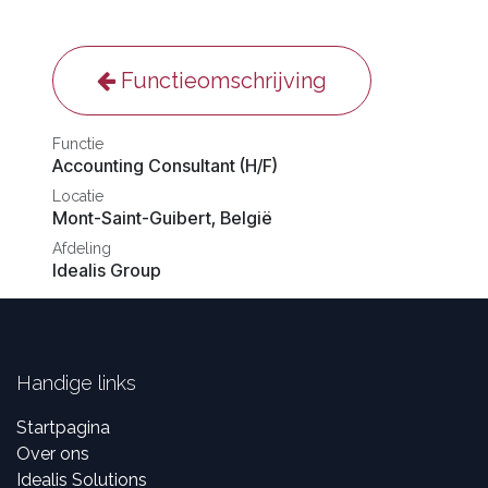
Functieomschrijving
Functie
Accounting Consultant (H/F)
Locatie
Mont-Saint-Guibert
,
België
Afdeling
Idealis Group
Handige links
Startpagina
Over ons
Idealis Solutions