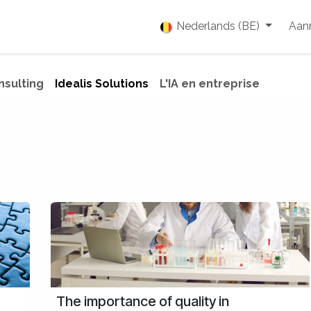
enties
Vacatures
Over ons
Blog
Nederlands (BE)
Event
Aan
nsulting
Idealis Solutions
L'IA en entreprise
The importance of quality in