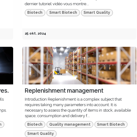
dernier tutoriel vidéo vous montre...
Biotech
Smart Biotech
Smart Quality
25 okt. 2024
ves.
Replenishment management
Ils
Introduction Replenishment is a complex subject that
requires taking many parameters into account. It is
mps.
necessary to assess the quantity of items in stock, available
space, consumption and delivery f...
h
Biotech
Quality management
Smart Biotech
Smart Quality