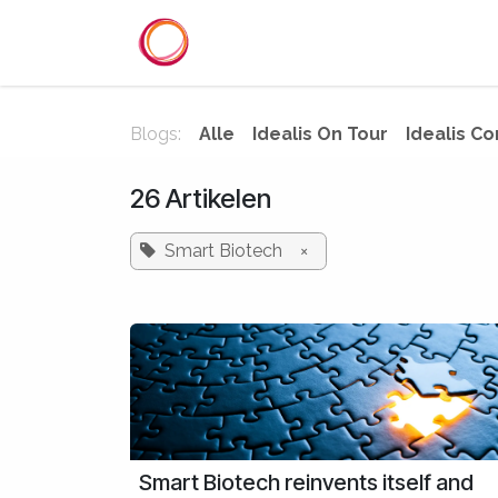
Overslaan naar inhoud
Startpagina
Diensten
Refer
Blogs:
Alle
Idealis On Tour
Idealis Co
26 Artikelen
Smart Biotech
×
Smart Biotech reinvents itself and