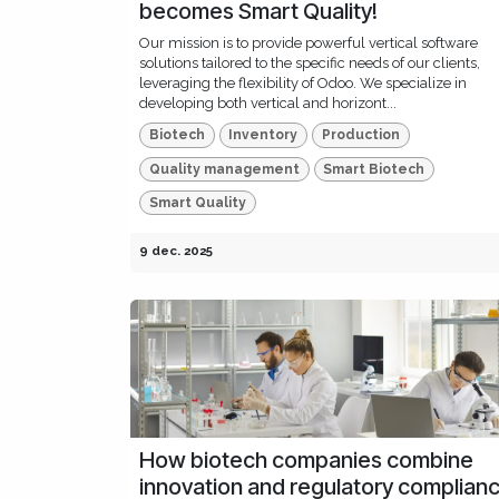
becomes Smart Quality!
Our mission is to provide powerful vertical software
solutions tailored to the specific needs of our clients,
leveraging the flexibility of Odoo. We specialize in
developing both vertical and horizont...
Biotech
Inventory
Production
Quality management
Smart Biotech
Smart Quality
9 dec. 2025
How biotech companies combine
innovation and regulatory complian