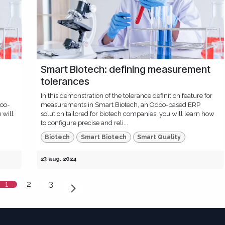
Smart Biotech: defining measurement
tolerances
In this demonstration of the tolerance definition feature for
oo-
measurements in Smart Biotech, an Odoo-based ERP
 will
solution tailored for biotech companies, you will learn how
to configure precise and reli...
Biotech
Smart Biotech
Smart Quality
23 aug. 2024
1
2
3