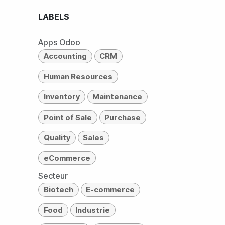
LABELS
Apps Odoo
Accounting
CRM
Human Resources
Inventory
Maintenance
Point of Sale
Purchase
Quality
Sales
eCommerce
Secteur
Biotech
E-commerce
Food
Industrie