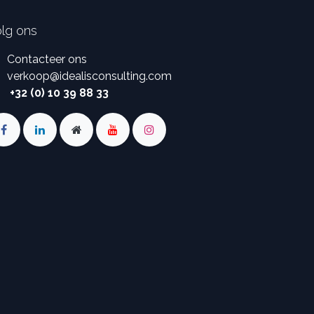
lg ons
Contacteer ons
verkoop
@
idealisconsulting.com
+32 (0) 10 39 88 33