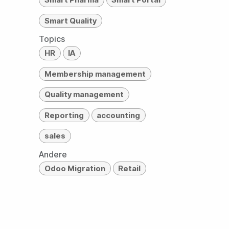
Smart Quality
Topics
HR
IA
Membership management
Quality management
Reporting
accounting
sales
Andere
Odoo Migration
Retail