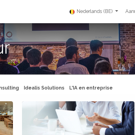
enties
Vacatures
Over ons
Blog
Nederlands (BE)
Event
Aan
ur
nsulting
Idealis Solutions
L'IA en entreprise