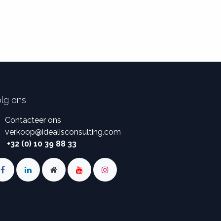
lg ons
Contacteer ons
verkoop
@
idealisconsulting.com
+32 (0) 10 39 88 33