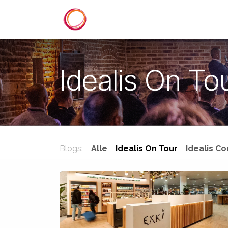
Overslaan naar inhoud
Startpagina
Diensten
Refer
Idealis On To
Blogs:
Alle
Idealis On Tour
Idealis Co