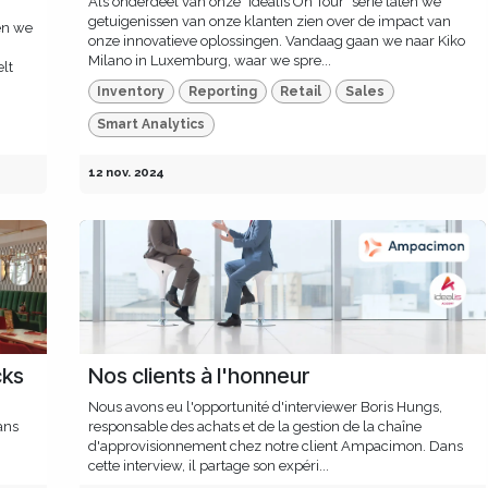
Als onderdeel van onze "Idealis On Tour" serie laten we
getuigenissen van onze klanten zien over de impact van
ten we
onze innovatieve oplossingen. Vandaag gaan we naar Kiko
Milano in Luxemburg, waar we spre...
elt
Inventory
Reporting
Retail
Sales
Smart Analytics
12 nov. 2024
cks
Nos clients à l'honneur
Nous avons eu l'opportunité d'interviewer Boris Hungs,
ans
responsable des achats et de la gestion de la chaîne
d'approvisionnement chez notre client Ampacimon. Dans
cette interview, il partage son expéri...