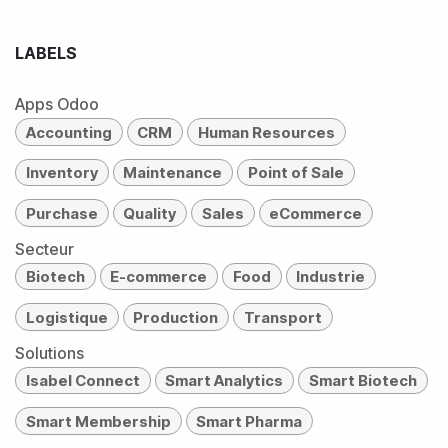
LABELS
Apps Odoo
Accounting
CRM
Human Resources
Inventory
Maintenance
Point of Sale
Purchase
Quality
Sales
eCommerce
Secteur
Biotech
E-commerce
Food
Industrie
Logistique
Production
Transport
Solutions
Isabel Connect
Smart Analytics
Smart Biotech
Smart Membership
Smart Pharma