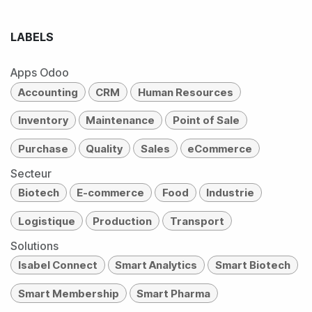
LABELS
Apps Odoo
Accounting
CRM
Human Resources
Inventory
Maintenance
Point of Sale
Purchase
Quality
Sales
eCommerce
Secteur
Biotech
E-commerce
Food
Industrie
Logistique
Production
Transport
Solutions
Isabel Connect
Smart Analytics
Smart Biotech
Smart Membership
Smart Pharma